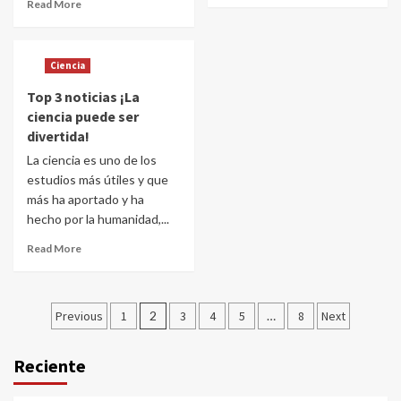
Read More
Ciencia
Top 3 noticias ¡La
ciencia puede ser
divertida!
La ciencia es uno de los
estudios más útiles y que
más ha aportado y ha
hecho por la humanidad,...
Read More
Posts
Previous
1
2
3
4
5
…
8
Next
navigation
Reciente