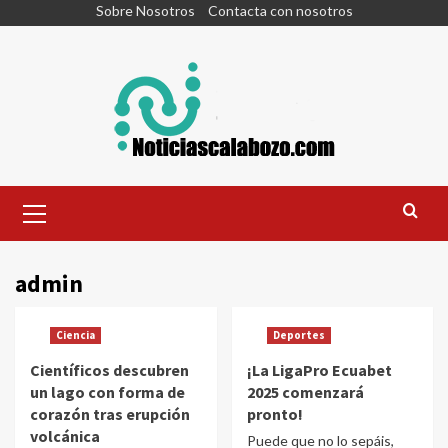
Skip
Sobre Nosotros
Contacta con nosotros
to
content
Primary
Menu
admin
Ciencia
Deportes
Científicos descubren
¡La LigaPro Ecuabet
un lago con forma de
2025 comenzará
corazón tras erupción
pronto!
volcánica
Puede que no lo sepáis,