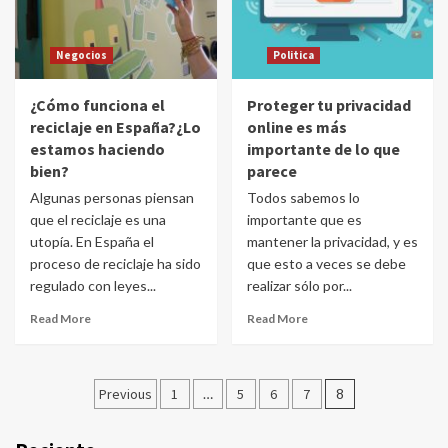
Negocios
Politica
¿Cómo funciona el
Proteger tu privacidad
reciclaje en España?¿Lo
online es más
estamos haciendo
importante de lo que
bien?
parece
Algunas personas piensan
Todos sabemos lo
que el reciclaje es una
importante que es
utopía. En España el
mantener la privacidad, y es
proceso de reciclaje ha sido
que esto a veces se debe
regulado con leyes...
realizar sólo por...
Read More
Read More
Posts
Previous
1
…
5
6
7
8
navigation