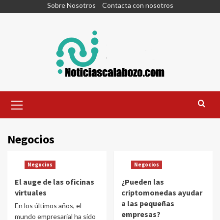
Skip
Sobre Nosotros
Contacta con nosotros
to
content
Primary
Menu
Negocios
Negocios
Negocios
El auge de las oficinas
¿Pueden las
virtuales
criptomonedas ayudar
a las pequeñas
En los últimos años, el
empresas?
mundo empresarial ha sido