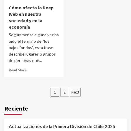
Cómo afecta la Deep
Web en nuestra
sociedad y en la
economía
Seguramente alguna vez ha
oído el término de “los
bajos fondos”, esta frase
describe lugares o grupos
de personas que...
Read More
Posts
1
2
Next
navigation
Reciente
Actualizaciones de la Primera División de Chile 2025