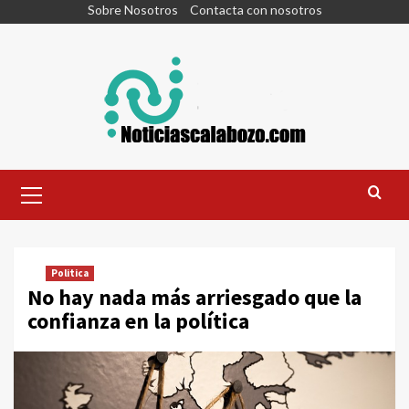
Skip
Sobre Nosotros
Contacta con nosotros
to
content
Primary
Menu
Politica
No hay nada más arriesgado que la
confianza en la política