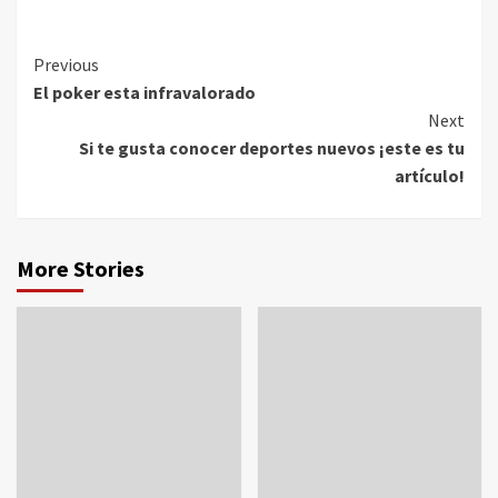
Continue
Previous
El poker esta infravalorado
Reading
Next
Si te gusta conocer deportes nuevos ¡este es tu
artículo!
More Stories